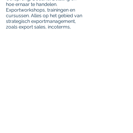
hoe ernaar te handelen.
Exportworkshops, trainingen en
cursussen. Alles op het gebied van
strategisch exportmanagement,
zoals export sales, incoterms,
betalingsvoorwaarden, douane,
documenten. Workshops kunnen
geheel op maat worden gemaakt.
We leggen de basis opdat uw
medewerkers inzicht verwerven in
het exportproces en weten waar de
exportklepel hangt!
Exportscan - Is mijn onderneming
klaar voor export?
Is uw onderneming Export Proof? In
een sessie duidelijkheid of uw
onderneming klaar is voor Export!
Deze tien Export Geboden zullen
besproken worden:
Management commitment
Export Beleidsplan